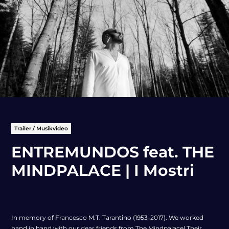
Trailer / Musikvideo
ENTREMUNDOS feat. THE
MINDPALACE | I Mostri
In memory of Francesco M.T. Tarantino (1953-2017). We worked
hand in hand with our dear friends from The Mindpalace! Their