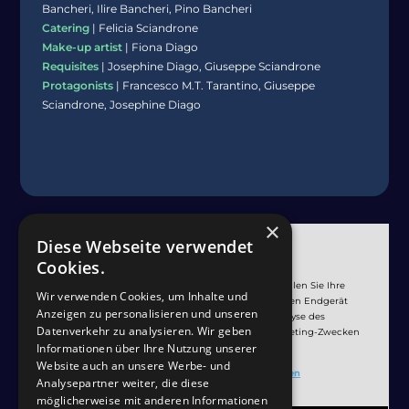
Bancheri, Ilire Bancheri, Pino Bancheri
Catering
| Felicia Sciandrone
Make-up artist
| Fiona Diago
Requisites
| Josephine Diago, Giuseppe Sciandrone
Protagonists
| Francesco M.T. Tarantino, Giuseppe
Sciandrone, Josephine Diago
×
Diese Webseite verwendet
Cookies.
Mit Klick auf den Link „Cookies akzeptieren” erteilen Sie Ihre
Wir verwenden Cookies, um Inhalte und
Einwilligung, dass auf dem von Ihnen verwendeten Endgerät
Anzeigen zu personalisieren und unseren
Cookies gesetzt werden, die auch einer Analyse des
Datenverkehr zu analysieren. Wir geben
Nutzungsverhaltens zu Marktforschungs- und Marketing-Zwecken
Informationen über Ihre Nutzung unserer
dienen können.
Website auch an unsere Werbe- und
Cookies akzeptieren und Medien laden
Analysepartner weiter, die diese
möglicherweise mit anderen Informationen