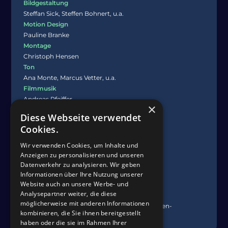
Bildgestaltung
Steffan Sick, Steffen Bohnert, u.a.
Motion Design
Pauline Branke
Montage
Christoph Hensen
Ton
Ana Monte, Marcus Vetter, u.a.
Filmmusik
Andreas Pfeiffer
×
Sprecher
Diese Webseite verwendet
Paulina Weiner, Karl Heinz Herber
Cookies.
Mischung
Laura Schnaufer
Wir verwenden Cookies, um Inhalte und
Producing
Anzeigen zu personalisieren und unseren
Daniela Drewke
Datenverkehr zu analysieren. Wir geben
Produktion
Informationen über Ihre Nutzung unserer
Website auch an unsere Werbe- und
Filmakademie Baden-Württemberg GmbH
Analysepartner weiter, die diese
Koproduktion
möglicherweise mit anderen Informationen
SWR, Akademie der Darstellenden Kunst Baden-
kombinieren, die Sie ihnen bereitgestellt
Württemberg
haben oder die sie im Rahmen Ihrer